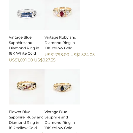
Vintage Blue
Vintage Ruby and
Sapphire and
Diamond Ring in
Diamond Ring in
18K Yellow Gold
18K White Gold
一般價格
促銷價格
US$1,793.00
US$1,524.05
一般價格
促銷價格
US$1,091.00
US$927.35
Sale
Sale
Flower Blue
Vintage Blue
Sapphire, Ruby and
Sapphire and
Diamond Ring in
Diamond Ring in
18K Yellow Gold
18K Yellow Gold