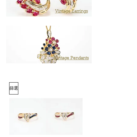
Vintage Earrings
Vintage Pendants
篩選