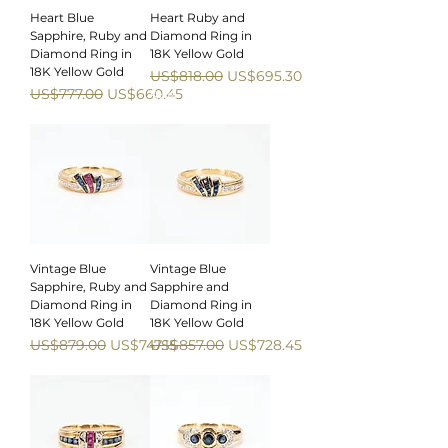
Heart Blue
Heart Ruby and
Sapphire, Ruby and
Diamond Ring in
Diamond Ring in
18K Yellow Gold
18K Yellow Gold
一般價格
促銷價格
US$818.00
US$695.30
一般價格
促銷價格
US$777.00
US$660.45
Sale
Sale
Vintage Blue
Vintage Blue
Sapphire, Ruby and
Sapphire and
Diamond Ring in
Diamond Ring in
18K Yellow Gold
18K Yellow Gold
一般價格
促銷價格
一般價格
促銷價格
US$879.00
US$747.15
US$857.00
US$728.45
Sale
Sale