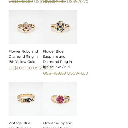
一般價格
促銷價格
一般價格
促銷價格
US$1,068.00
US$907.80
US$1,142.00
US$970.70
Sale
Sale
Flower Ruby and
Flower Blue
Diamond Ring in
Sapphire and
18K Yellow Gold
Diamond Ring in
18K Yellow Gold
一般價格
促銷價格
US$1,081.00
US$918.85
一般價格
促銷價格
US$1,108.00
US$941.80
Sale
Sale
Vintage Blue
Flower Ruby and