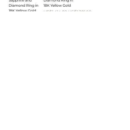
Sapphire and
Diamond Ring in
Diamond Ring in
18K Yellow Gold
18K Yellow Gold
一般價格
促銷價格
US$1,414.00
US$1,201.90
一般價格
促銷價格
US$1,319.00
US$1,121.15
Sale
Sale
Flower Blue
Flower Ruby and
Sapphire, Ruby and
Diamond Ring in
Diamond Ring in
18K Yellow Gold
18K Yellow Gold
一般價格
促銷價格
US$1,261.00
US$1,071.85
一般價格
促銷價格
US$1,254.00
US$1,065.90
Sale
Sale