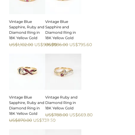
Vintage Blue
Vintage Blue
Sapphire, Ruby and
Sapphire and
Diamond Ring in
Diamond Ring in
18K Yellow Gold
18K Yellow Gold
一般價格
促銷價格
一般價格
促銷價格
US$1,102.00
US$936.70
US$936.00
US$795.60
Sale
Sale
Vintage Blue
Vintage Ruby and
Sapphire, Ruby and
Diamond Ring in
Diamond Ring in
18K Yellow Gold
18K Yellow Gold
一般價格
促銷價格
US$788.00
US$669.80
一般價格
促銷價格
US$870.00
US$739.50
Sale
Sale