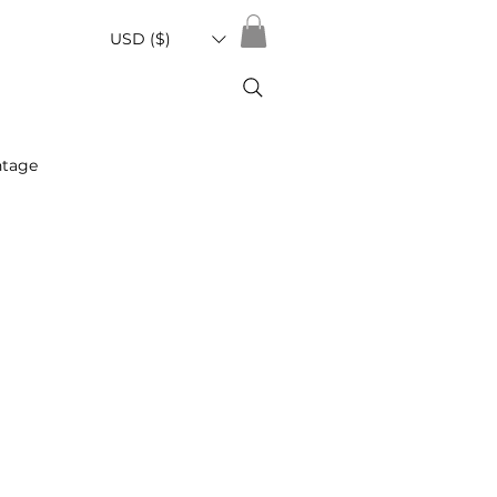
USD ($)
ntage