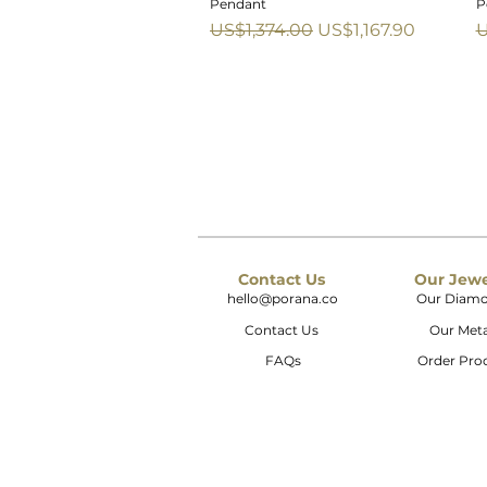
Pendant
P
一般價格
促銷價格
US$1,374.00
US$1,167.90
U
Sale
S
Contact Us
Our Jew
hello@porana.co
Our Diam
Contact Us
Our Meta
FAQs
Order Pro