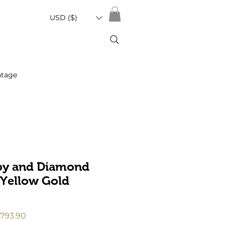
USD ($)
ntage
by and Diamond
 Yellow Gold
促
793.90