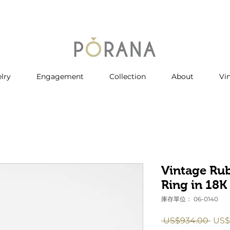
lry
Engagement
Collection
About
Vi
Vintage Ru
Ring in 18K
庫存單位： 06-0140
一
 US$934.00 
US$