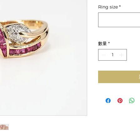
般
Ring size
*
價
格
數量
*