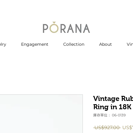
lry
Engagement
Collection
About
Vi
Vintage Ru
Ring in 18K
庫存單位： 06-0139
一
 US$927.00 
US$