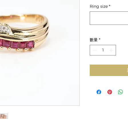
般
Ring size
*
價
格
數量
*