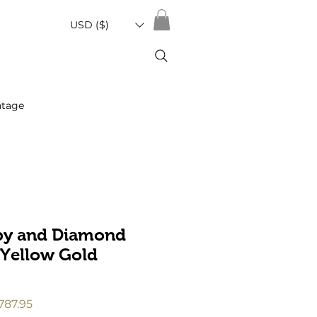
USD ($)
ntage
by and Diamond
 Yellow Gold
促
787.95