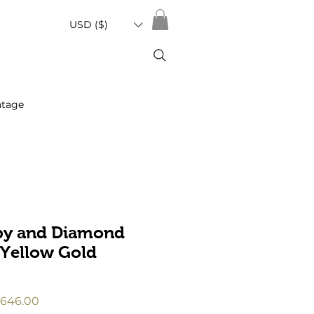
USD ($)
ntage
by and Diamond
 Yellow Gold
促
646.00