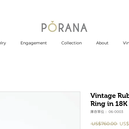
lry
Engagement
Collection
About
Vi
Vintage Ru
Ring in 18K
庫存單位： 06-0003
一
 US$760.00 
US$