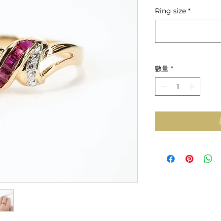
般
Ring size
*
價
格
數量
*