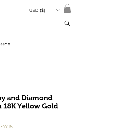
USD ($)
ntage
by and Diamond
n 18K Yellow Gold
促
747.15