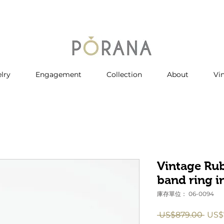
lry
Engagement
Collection
About
Vi
Vintage Ru
band ring i
庫存單位： 06-0094
一
 US$879.00 
US$