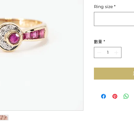
般
Ring size
*
價
格
數量
*