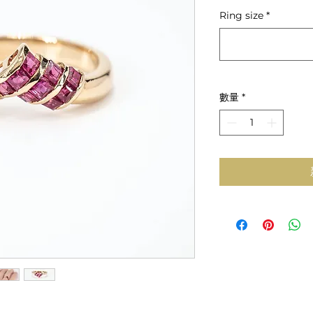
般
Ring size
*
價
格
數量
*