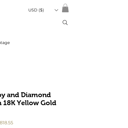
USD ($)
ntage
by and Diamond
n 18K Yellow Gold
促
818.55