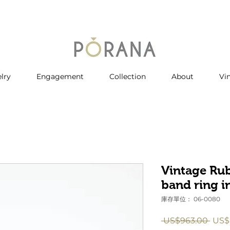
lry
Engagement
Collection
About
Vi
Vintage Ru
band ring i
庫存單位： 06-0080
一
 US$963.00 
US$