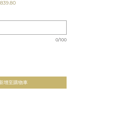
促
839.80
銷
價
格
0/100
新增至購物車