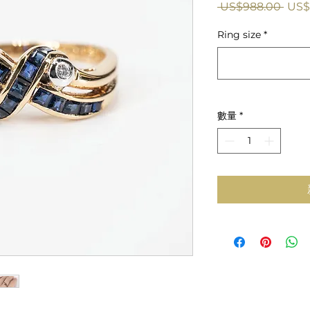
一
 US$988.00 
US$
般
Ring size
*
價
格
數量
*