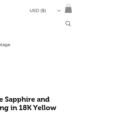
USD ($)
ntage
e Sapphire and
ng in 18K Yellow