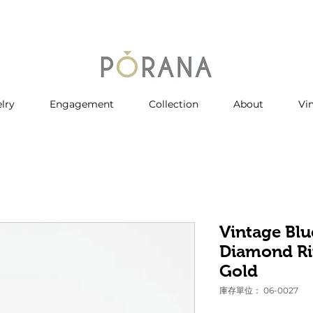
lry
Engagement
Collection
About
Vi
Vintage Blu
Diamond Ri
Gold
庫存單位： 06-0027