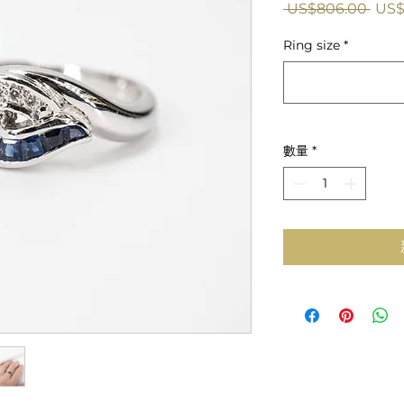
一
 US$806.00 
US$
般
Ring size
*
價
格
數量
*