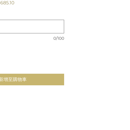
促
685.10
銷
價
格
0/100
新增至購物車