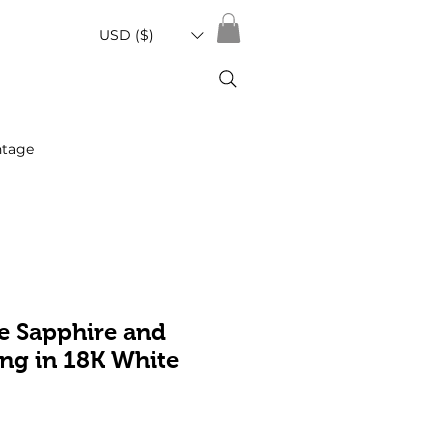
USD ($)
ntage
e Sapphire and
ng in 18K White