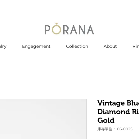
lry
Engagement
Collection
About
Vi
Vintage Blu
Diamond Ri
Gold
庫存單位： 06-0025