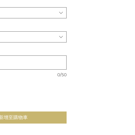
價
格
0/50
新增至購物車