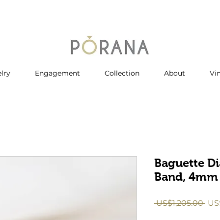
lry
Engagement
Collection
About
Vi
Baguette 
Band, 4mm
一
 US$1,205.00 
US
般