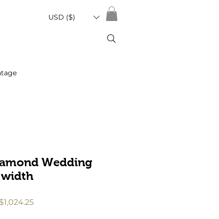
USD ($)
ntage
Diamond Wedding
 width
促
$1,024.25
銷