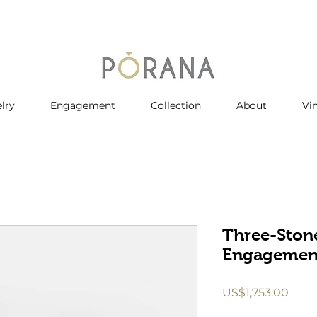
lry
Engagement
Collection
About
Vi
Three-Stone
Engagemen
價
US$1,753.00
格