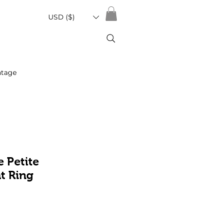
USD ($)
ntage
 Petite
t Ring