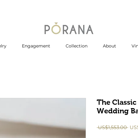
lry
Engagement
Collection
About
Vi
The Classic
Wedding B
一
 US$1,553.00 
US$
般