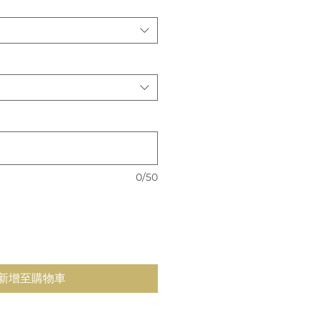
價
格
0/50
新增至購物車