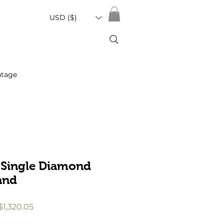
USD ($)
ntage
 Single Diamond
and
促
1,320.05
銷