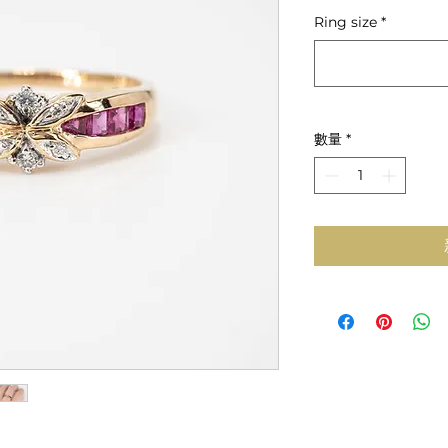
般
Ring size
*
價
格
數量
*