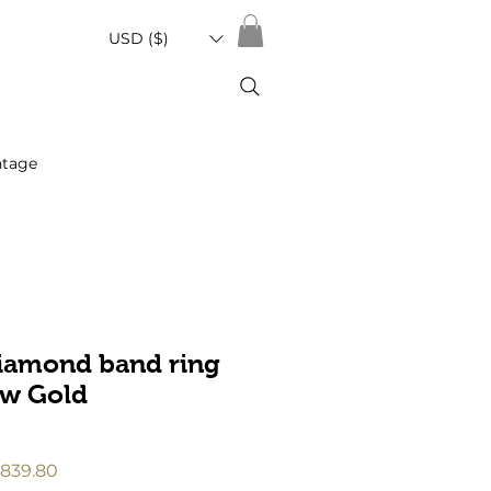
USD ($)
ntage
iamond band ring
ow Gold
促
839.80