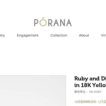
lry
Engagement
Collection
About
Vi
Ruby and D
in 18K Yell
庫存單位： 06-0087
一
 US$988.00 
US$